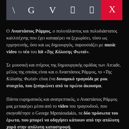
Ο
Αναστάσιος Ράμμος
, ο πολυτάλαντος και πολυδιάστατος
καλλιτέχνης που έχει καταφέρει να ξεχωρίσει, τόσο ως
ερμηνευτής, όσο και ως δημιουργός, παρουσιάζει με
music
video
το
νέο
του
hit «
Της Κόλασης Φωτιά
»
.
Σε μουσική και στίχους της δημιουργικής ομάδας των Arcade,
μέλος της οποίας είναι και ο Αναστάσιος Ράμμος, το «
Της
Κόλασης Φωτιά
» είναι ένα
δυναμικό τραγούδι με ροκ
στοιχεία, που ξεσηκώνει από το πρώτο άκουσμα
.
Πάντα ευρηματικός και ανατρεπτικός, ο Αναστάσιος Ράμμος
μας μεταφέρει μέσα από το
video
του τραγουδιού, που
σκηνοθέτησε ο George Mpenioudakis, τα
δύο πρόσωπα του
έρωτα, που μπορεί να οδηγήσει κάποιον από την απόλυτη
χαρά στην απόλυτη καταστροφή
.