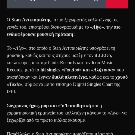
Ο
Stan Αντιπαριώτης
, ο πιο ξεχωριστός καλλιτέχνης της
γενιάς του, επιστρέφει δισκογραφικά με το
«
Λίγο
»
, την
πιο
ενδιαφέρουσα μουσική πρόταση
!
Το «
Λίγο
», στο οποίο ο Stan Αντιπαριώτης υπογράφει τη
μουσική, καθώς και τους στίχους μαζί με τον iLLEOo,
κυκλοφορεί, από την Panik Records και την Icon Music
Records, μετά τα
hit singles «
Για Δυό
» και «
Αλήτισσα
»
που
αγαπήθηκαν και έγιναν
διπλά πλατινένια
, καθώς και το
χρυσό
«
Toxic
»
, σύμφωνα με το επίσημο Digital Singles Chart της
IFPI.
Σύγχρονος ήχος, pop και r’n’b αισθητική
και η
χαρακτηριστική ερμηνεία του καλλιτέχνη κάνουν το «
Λίγο
» να
ξεχωρίζει από το πρώτο κιόλας άκουσμα.
Παράλληλα, ο Stan Αντιπαριώτης μοιράζεται μέσα από