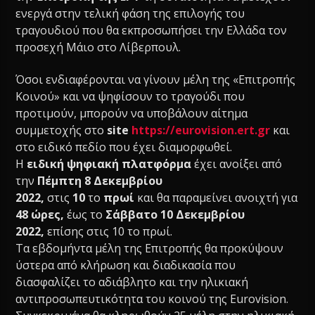
ενεργά στην τελική φάση της επιλογής του
τραγουδιού που θα εκπροσωπήσει την Ελλάδα τον
προσεχή Μάιο στο Λίβερπουλ.
Όσοι ενδιαφέρονται να γίνουν μέλη της «Επιτροπής
Κοινού» και να ψηφίσουν το τραγούδι που
προτιμούν, μπορούν να υποβάλουν αίτημα
συμμετοχής στο
site
https://eurovision.ert.gr
και
στο ειδικό πεδίο που έχει διαμορφωθεί.
Η
ειδική ψηφιακή πλατφόρμα
έχει ανοίξει από
την
Πέμπτη 8 Δεκεμβρίου
2022,
στις
10
το
πρωί
και θα παραμείνει ανοιχτή για
48 ώρες,
έως το
Σάββατο 10 Δεκεμβρίου
2022,
επίσης στις 10 το πρωί.
Τα εβδομήντα μέλη της Επιτροπής θα προκύψουν
ύστερα από κλήρωση και διαδικασία που
διασφαλίζει το αδιάβλητο και την ηλικιακή
αντιπροσωπευτικότητα του κοινού της Eurovision.