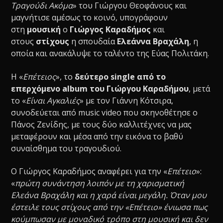
Τραγούδι Ακόμα
» του Γιώργου Θεοφάνους και
μαγνήτισε αμέσως το κοινό, υπογράφουν
στη
μουσική
ο
Γιώργος Καραδήμος
και
στους
στίχους
η σπουδαία
Ελεάννα Βραχάλη
, η
οποία και ανακάλυψε το ταλέντο της Εύας Πολιτάκη.
Η «
Επέτειος
», το
δεύτερο single από το
επερχόμενο album του Γιώργου Καραδήμου
, μετά
το «
Είναι Αγκαλιές
» με τον Γιάννη Κότσιρα,
συνοδεύεται από music video που σκηνοθέτησε ο
Πάνος Ζενίδης, με τους δύο καλλιτέχνες να μας
μεταφέρουν και μέσα από την εικόνα το βαθύ
συναίσθημα του τραγουδιού.
O Γιώργος Καραδήμος αναφέρει για την «
Επέτειο
»:
«
πρώτη συνάντηση λοιπόν με τη χαρισματική
Ελεάνα Βραχάλη και η χαρά είναι μεγάλη. Όταν μου
έστειλε τους στίχους από την «Επέτειο» ένιωσα πως
κούμπωσαν με μοναδικό τρόπο στη μουσική και δεν