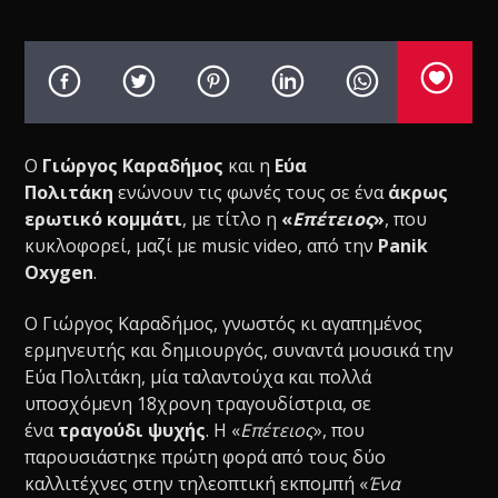
Ο
Γιώργος Καραδήμος
και η
Εύα
Πολιτάκη
ενώνουν τις φωνές τους σε ένα
άκρως
ερωτικό κομμάτι
, με τίτλο η
«
Επέτειος
»
, που
κυκλοφορεί, μαζί με music video, από την
Panik
Oxygen
.
Ο Γιώργος Καραδήμος, γνωστός κι αγαπημένος
ερμηνευτής και δημιουργός, συναντά μουσικά την
Εύα Πολιτάκη, μία ταλαντούχα και πολλά
υποσχόμενη 18χρονη τραγουδίστρια, σε
ένα
τραγούδι ψυχής
. Η «
Επέτειος
», που
παρουσιάστηκε πρώτη φορά από τους δύο
καλλιτέχνες στην τηλεοπτική εκπομπή «
Ένα