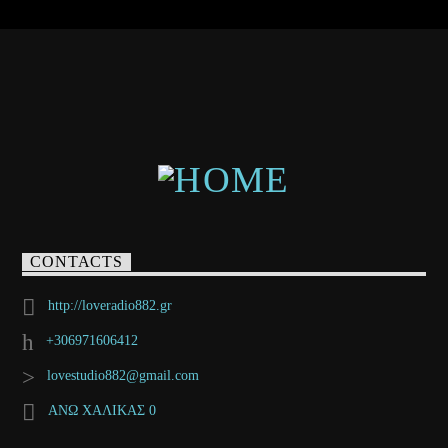
CONTACTS
http://loveradio882.gr
+306971606412
lovestudio882@gmail.com
ΑΝΩ ΧΑΛΙΚΑΣ 0