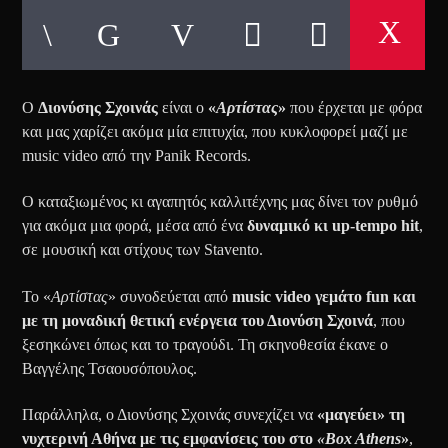
Ο
Διονύσης Σχοινάς
είναι ο
«
Αρτίστας
»
που έρχεται με φόρα
και μας χαρίζει ακόμα μία επιτυχία, που κυκλοφορεί μαζί με
music video από την Panik Records.
Ο καταξιωμένος κι αγαπητός καλλιτέχνης μας δίνει τον ρυθμό
για ακόμα μια φορά, μέσα από ένα
δυναμικό κι up-tempo hit
,
σε μουσική και στίχους των Stavento.
Το «
Αρτίστας
» συνοδεύεται από
music video γεμάτο fun και
με τη μοναδική θετική ενέργεια του Διονύση Σχοινά
, που
ξεσηκώνει όπως και το τραγούδι. Τη σκηνοθεσία έκανε ο
Βαγγέλης Τσαουσόπουλος.
Παράλληλα, ο Διονύσης Σχοινάς συνεχίζει να
«μαγεύει» τη
νυχτερινή Αθήνα με τις εμφανίσεις του στο
«Box Athens
»
,