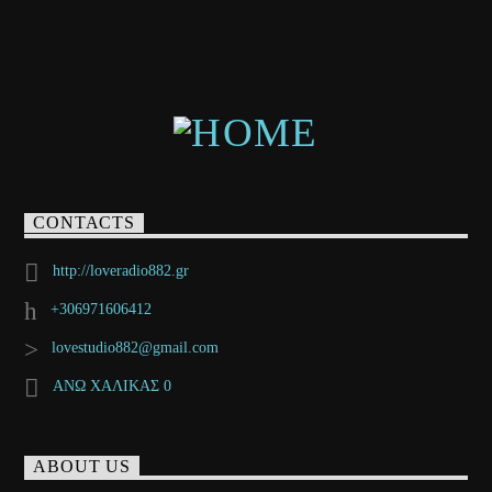
CONTACTS
http://loveradio882.gr
+306971606412
lovestudio882@gmail.com
ΑΝΩ ΧΑΛΙΚΑΣ 0
ABOUT US