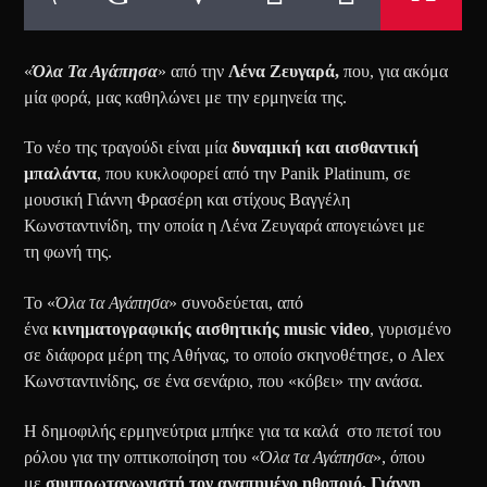
«
Όλα Τα Αγάπησα
» από την
Λένα
Ζευγαρά,
που, για ακόμα
μία φορά, μας καθηλώνει με την ερμηνεία της.
Το νέο της τραγούδι είναι μία
δυναμική και αισθαντική
μπαλάντα
, που κυκλοφορεί από την Panik Platinum, σε
μουσική Γιάννη Φρασέρη και στίχους Βαγγέλη
Κωνσταντινίδη, την οποία η Λένα Ζευγαρά απογειώνει με
τη φωνή της.
Το «
Όλα τα Αγάπησα
» συνοδεύεται, από
ένα
κινηματογραφικής αισθητικής music video
, γυρισμένο
σε διάφορα μέρη της Αθήνας, το οποίο σκηνοθέτησε, ο Alex
Κωνσταντινίδης, σε ένα σενάριο, που «κόβει» την ανάσα.
Η δημοφιλής ερμηνεύτρια μπήκε για τα καλά στο πετσί του
ρόλου για την οπτικοποίηση του «
Όλα τα Αγάπησα
», όπου
με
συμπρωταγωνιστή τον αγαπημένο ηθοποιό, Γιάννη