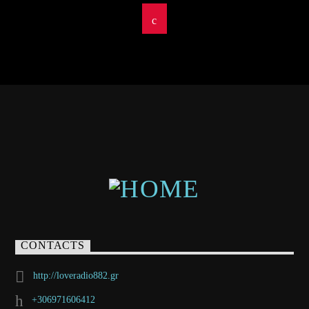
CONTACTS
http://loveradio882.gr
+306971606412