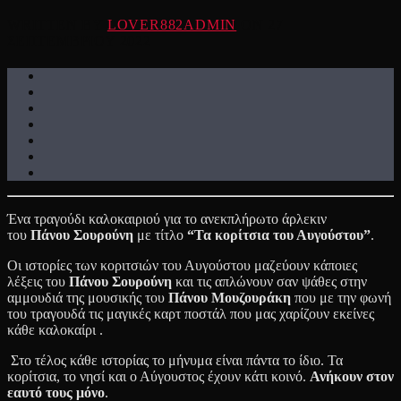
WRITTEN BY
LOVER882ADMIN
ON 27
ΣΕΠΤΕΜΒΡΊΟΥ 2022
Ένα τραγούδι καλοκαιριού για το ανεκπλήρωτο άρλεκιν
του
Πάνου
Σουρούνη
με τίτλο
“Τα κορίτσια του Αυγούστου”
.
Οι ιστορίες των κοριτσιών του Αυγούστου μαζεύουν κάποιες
λέξεις του
Πάνου
Σουρούνη
και τις απλώνουν σαν ψάθες στην
αμμουδιά της μουσικής του
Πάνου
Μουζουράκη
που με την φωνή
του τραγουδά τις μαγικές καρτ ποστάλ που μας χαρίζουν εκείνες
κάθε καλοκαίρι .
Στο τέλος κάθε ιστορίας το μήνυμα είναι πάντα το ίδιο. Τα
κορίτσια, το νησί και ο Αύγουστος έχουν κάτι κοινό.
Ανήκουν στον
εαυτό τους μόνο
.