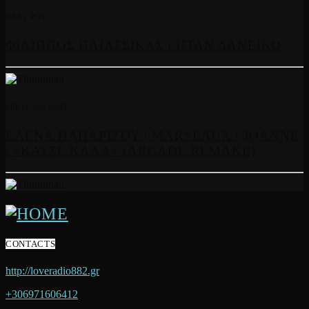
NEXT POST
ΦΙΛΙΠΠΟΣ ΠΛΙΑΤΣΙΚΑΣ | ΗΤΑΝ ΔΑΝΕΙΚΟ
PREVIOUS POST
ΕΛΕΝΑ ΠΑΠΑΡΙΖΟΥ | MARSEAUX | JOANNE
| «ΚΑΤΣΕ ΚΑΛΑ» (ARCADE REMAKE)
CONTACTS
http://loveradio882.gr
+306971606412