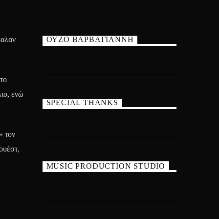
βαλαν
ΟΥΖΟ ΒΑΡΒΑΓΙΑΝΝΗ
το
ιο, ενώ
SPECIAL THANKS
» τον
ουέστ,
MUSIC PRODUCTION STUDIO