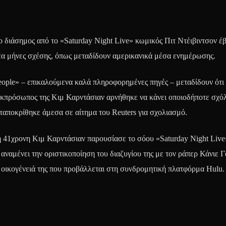
ο διάσημος από το «Saturday Night Live» κωμικός Πιτ Ντέιβιντσον έ
νέα μήνες σχέσης, όπως μεταδίδουν αμερικανικά μέσα ενημέρωσης.
ople» – επικαλούμενα καλά πληροφορημένες πηγές – μεταδίδουν ότι 
 Εκπρόσωπος της Κιμ Καρντάσιαν αρνήθηκε να κάνει οποιοδήποτε σχόλ
ταποκρίθηκε άμεσα σε αίτημα του Reuters για σχολιασμό.
 η 41χρονη Κιμ Καρντάσιαν παρουσίασε το σόου «Saturday Night Live
ναμένει την οριστικοποίηση του διαζυγίου της με τον ράπερ Κάνιε Γ
ν οικογένειά της που προβάλλεται στη συνδρομητική πλατφόρμα Hulu.