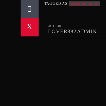
TAGGED AS
KIM KARDASIAN
AUTHOR
LOVER882ADMIN