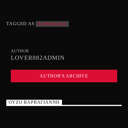
TAGGED AS
NATASHA KAY
AUTHOR
LOVER882ADMIN
AUTHOR'S ARCHIVE
ΟΥΖΟ ΒΑΡΒΑΓΙΑΝΝΗ