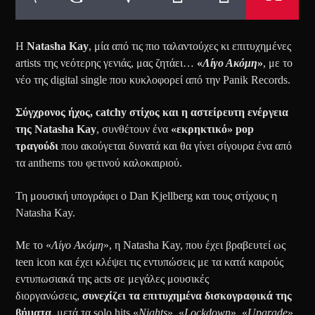
Η
Natasha Kay
, μία από τις πιο ταλαντούχες κι επιτυχημένες
artists της νεότερης γενιάς, μας ζητάει…
«
Λίγο Ακόμη
»
, με το
νέο της digital single που κυκλοφορεί από την Panik Records.
Σύγχρονος ήχος, catchy στίχος και η αστείρευτη ενέργεια
της Natasha Kay
, συνθέτουν ένα
«εκρηκτικό» pop
τραγούδι
που ακούγεται δυνατά και θα γίνει σίγουρα ένα από
τα anthems του φετινού καλοκαιριού.
Τη μουσική υπογράφει ο Dan Kjellberg και τους στίχους η
Natasha Kay.
Με το «
Λίγο Ακόμη
», η Natasha Kay, που έχει βραβευτεί ως
teen icon και έχει κλέψει τις εντυπώσεις με τα κατά καιρούς
εντυπωσιακά της acts σε μεγάλες μουσικές
διοργανώσεις,
συνεχίζει τα επιτυχημένα δισκογραφικά της
βήματα
, μετά τα solo hits «
Nights
», «
Lockdown
», «
Upgrade
»