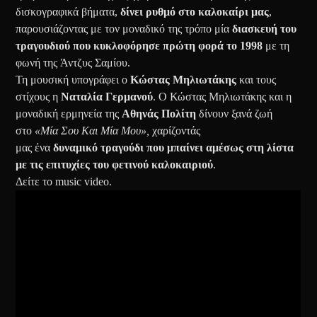
δισκογραφικά βήματα,
δίνει ρυθμό στο καλοκαίρι μας
,
παρουσιάζοντας με τον μοναδικό της τρόπο μία
διασκευή του
τραγουδιού που κυκλοφόρησε πρώτη φορά το
1998
με τη
φωνή της
Άντζυς Σαμίου.
Τη μουσική υπογράφει ο
Κώστας Μηλιωτάκης
και τους
στίχους η
Ναταλία Γερμανού
. Ο Κώστας Μηλιωτάκης
και η
μοναδική ερμηνεία της
Αθηνάς Πολίτη
δίνουν ξανά ζωή
στο
«Μία Σου Και Μία Μου»,
χαρίζοντάς
μας ένα
δυναμικό
τραγούδι που μπαίνει αμέσως στη λίστα
με τις επιτυχίες του φετινού καλοκαιριού
.
Δείτε το music video.