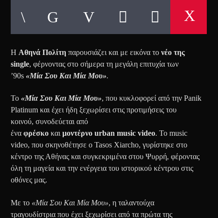
Η
Αθηνά Πολίτη
παρουσιάζει και με εικόνα
το
νέο της
single
, φέρνοντας στο σήμερα τη μεγάλη επιτυχία των
’90s
«Μία Σου Και Μία Μου»
.
Το
«Μία Σου Και Μία Μου»
, που κυκλοφορεί από την Panik
Platinum και έχει ήδη ξεχωρίσει στις προτιμήσεις του
κοινού, συνοδεύεται από
ένα
φρέσκο
και
μοντέρνο
urban
music
video
. Το music
video, που σκηνοθέτησε ο Tasos Xiarcho, γυρίστηκε στο
κέντρο της Αθήνας και συγκεκριμένα στου Ψυρρή, φέροντας
όλη τη μαγεία και την ενέργεια του ιστορικού κέντρου στις
οθόνες μας.
Με το
«Μία Σου Και Μία Μου»
, η ταλαντούχα
τραγουδίστρια που έχει ξεχωρίσει από τα πρώτα της