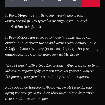
Η
Ρένα Μόρφη
με την βελούδινη φωνή επιστρέφει
δισκογραφικά με νέο τραγούδι σε στίχους και μουσική
του
Φοίβου Δεληβοριά
.
Η Ρένα Μόρφη, μια χαρισματική φωνή γεμάτη πάθος και
συναίσθημα, συναντά τον πολυτάλαντο τραγουδοποιό Φοίβο
Δεληβοριά που πάντα αγγίζει τις ευαίσθητες χορδές μας με τις
δημιουργίες του στο νέο τραγούδι «Δε Με Ξέρεις».
“Δε με ξέρεις” …Το δίδυμο Δεληβοριάς – Φαληρέας ξαναχτυπά.
Μέσα στα υπέροχα πράγματα που κάνει και γράφει ο Φοίβος
Δεληβοριάς μου χάρισε και αυτό το φανταστικό κομμάτι.
Κάθε φορά που τραγουδάω Φοίβο νιώθω ότι ξεχειλίζω από
αγάπη και περηφάνια που ένας τόσο ταλαντούχος άνθρωπος
είναι κομμάτι του εαυτού μου.