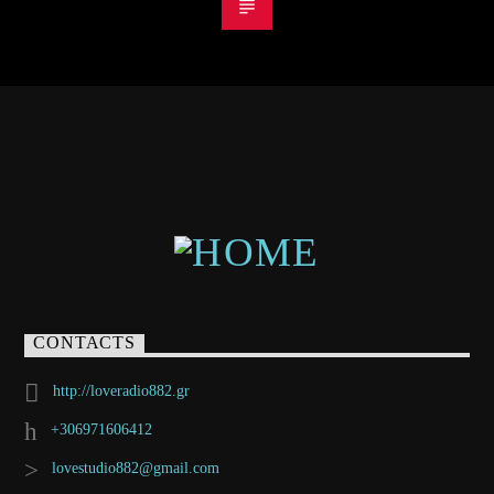
CONTACTS
http://loveradio882.gr
+306971606412
lovestudio882@gmail.com