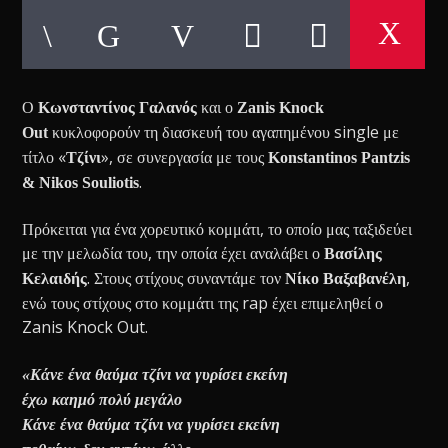
Ο
και ο
Κωνσταντίνος Γαλανός
Zanis Knock
κυκλοφορούν τη διασκευή του αγαπημένου single με
Out
τίτλο «
», σε συνεργασία με τους
Τζίνι
Konstantinos Pantzis
.
& Nikos Souliotis
Πρόκειται για ένα χορευτικό κομμάτι, το οποίο μας ταξιδεύει
με την μελωδία του, την οποία έχει αναλάβει ο
Βασίλης
. Στους στίχους συναντάμε τον
,
Κελαιδής
Νίκο Βαξαβανέλη
ενώ τους στίχους στο κομμάτι της rap έχει επιμεληθεί ο
Zanis Knock Out.
«Κάνε ένα θαύμα τζίνι να γυρίσει εκείνη
έχω καημό πολύ μεγάλο
Κάνε ένα θαύμα τζίνι να γυρίσει εκείνη