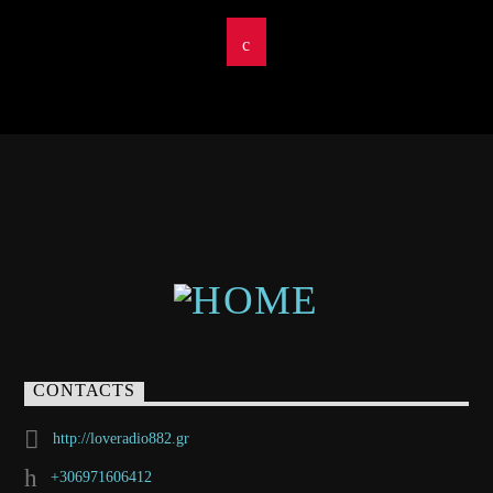
CONTACTS
http://loveradio882.gr
+306971606412