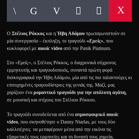
Ο
Στέλιος Ρόκκος
και η
Ήβη Αδάμου
πρωταγωνιστούν σε
μία συνεργασία – έκπληξη, το τραγούδι
«
Εμείς
»
, που
κυκλοφορεί με
music video
από την Panik Platinum.
Στο «
Εμείς
», ο Στέλιος Ρόκκος, ο διαχρονικά σύχρονος
ερμηνευτής και τραγουδοποιός, συναντά πρώτη φορά
δισκογραφικά την Ήβη Αδάμου, μία από τις πιο ταλαντούχες κι
επιτυχημένες τραγουδίστριες της γενιάς της. Μαζί, μας
χαρίζουν ένα
ρομαντικό τραγούδι για την απόλυτη αγάπη
,
σε μουσική και στίχους του Στέλιου Ρόκκου.
Το τραγούδι συνοδεύεται από ένα
ατμοσφαιρικό music
video
, που σκηνοθέτησε ο Danny Ntarlas, με τους δύο
καλλιτέχνες να μεταφέρουν μέσα από την εικόνα τις
εξαιρετικές τους ερμηνείες και τη δυνατή τους χημεία,