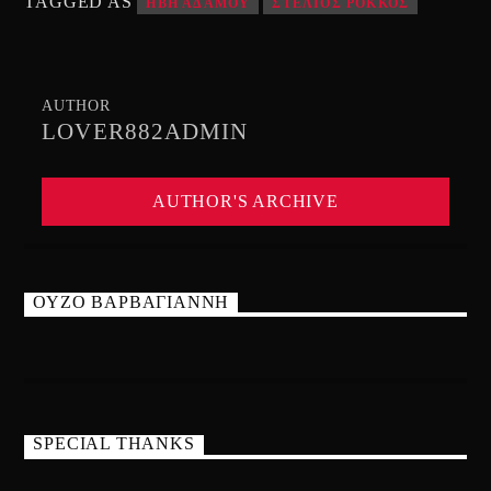
TAGGED AS
ΗΒΗ ΑΔΑΜΟΥ
ΣΤΕΛΙΟΣ ΡΟΚΚΟΣ
AUTHOR
LOVER882ADMIN
AUTHOR'S ARCHIVE
ΟΥΖΟ ΒΑΡΒΑΓΙΑΝΝΗ
SPECIAL THANKS