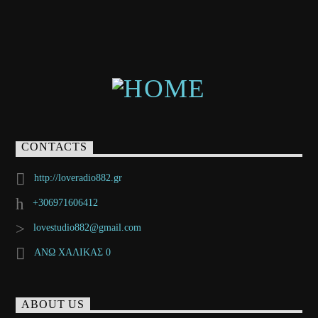
CONTACTS
http://loveradio882.gr
+306971606412
lovestudio882@gmail.com
ΑΝΩ ΧΑΛΙΚΑΣ 0
ABOUT US