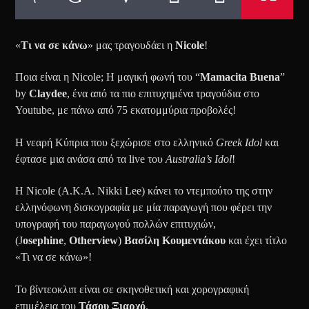
«
Τι να σε κάνω
» μας τραγουδάει η
Nicole
!
Ποια είναι η Nicole; Η μαγική φωνή του “
Mamacita Buena
”
by
Claydee
, ένα από τα πιο επιτυχημένα τραγούδια στο
Youtube, με πάνω από 75 εκατομμύρια προβολές!
H νεαρή Κύπρια που ξεχώρισε στο ελληνικό
Greek Idol
και
έφτασε μια ανάσα από τα live του
Australia’s Idol
!
H Nicole (A.K.A. Nikki Lee) κάνει το ντεμπούτο της στην
ελληνόφωνη δισκογραφία με μία παραγωγή που φέρει την
υπογραφή του παραγωγού πολλών επιτυχιών,
(J
osephine
,
Otherview
)
Βασίλη Κουμεντάκου
και έχει τίτλο
«Τι να σε κάνω»!
Το βίντεοκλιπ είναι σε σκηνοθετική και χορογραφική
επιμέλεια του
Τάσου Ξιαρχό
.