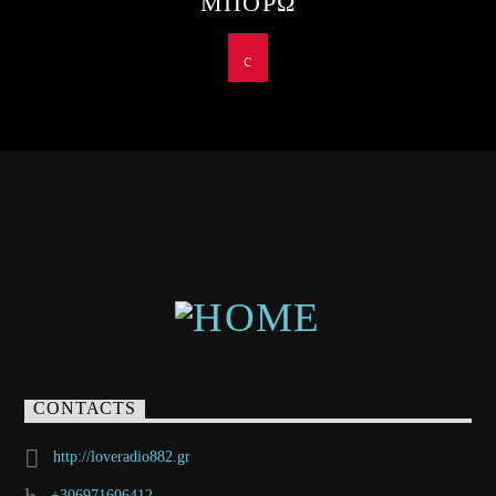
ΜΠΟΡΩ
CONTACTS
http://loveradio882.gr
+306971606412