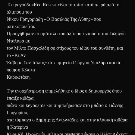
Το τραγούδι «Red Roses» είναι το τρίτο κατά σειρά από το
άλμπουμ του
Νίκου Γρηγοριάδη «Ο Βασιλιάς Της Λύπης» που
οπτικοποιείται.
Προηγήθηκαν το ομότιτλο του άλμπουμ ντουέτο του Γιώργου
Νταλάρα με
τον Μίλτο Πασχαλίδη σε στίχους του ιδίου του συνθέτη, και
το «Κι Αν
Έσβησε Σαν Ίσκιος» σε ερμηνεία Γιώργου Νταλάρα και σε
ποίηση Κώστα
Καρυωτάκη.
Την ενορχήστρωση επιμελήθηκε ο ίδιος ο δημιουργός όπου
έπαιξε κιθάρα,
πιάνο και keyboards και συμπλήρωσαν στο μπάσο ο Γιάννης
Γρηγορίου,
στα τύμπανα ο Δημήτρης Αντωνιάδης και στην κλασική κιθάρα
η Κατερίνα
Κυρμιζή. Ηχοληψία, μίξη και mastering έκανε ο Ηλίας Λάκκας