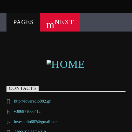
NEXT
PAGES
CONTACTS
http://loveradio882.gr
+306971606412
lovestudio882@gmail.com