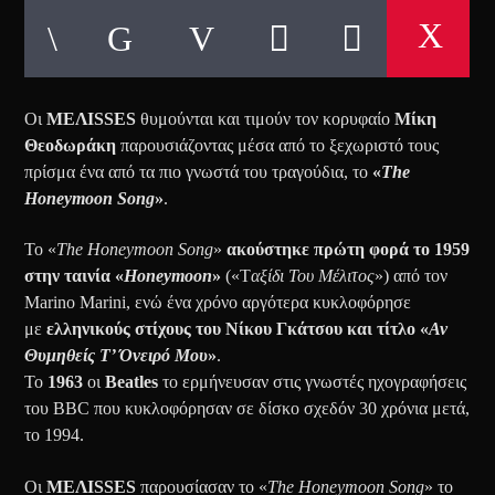
Οι
MEΛISSES
θυμούνται και τιμούν τον κορυφαίο
Μίκη
Θεοδωράκη
παρουσιάζοντας μέσα από το ξεχωριστό τους
πρίσμα ένα από τα πιο γνωστά του τραγούδια, το
«
The
Honeymoon Song
»
.
Το «
The Honeymoon Song
»
ακούστηκε πρώτη φορά το 1959
στην ταινία «
Honeymoon
»
(«Τ
αξίδι Του Μέλιτος
») από τον
Marino Marini, ενώ ένα χρόνο αργότερα κυκλοφόρησε
με
ελληνικούς στίχους του Νίκου Γκάτσου και τίτλο «
Αν
Θυμηθείς Τ’ Όνειρό Μου
»
.
Το
1963
οι
Beatles
το ερμήνευσαν στις γνωστές ηχογραφήσεις
του BBC που κυκλοφόρησαν σε δίσκο σχεδόν 30 χρόνια μετά,
το 1994.
Οι
MEΛΙSSES
παρουσίασαν το «
The Honeymoon Song
» το