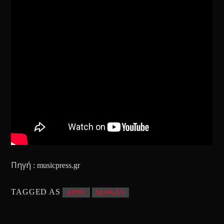
Πηγή : musicpress.gr
TAGGED AS
APON
SLOGAN