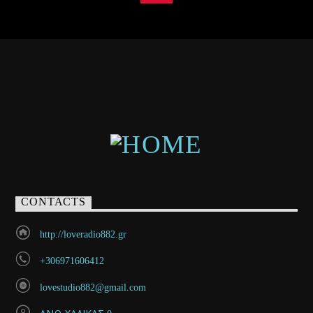
CONTACTS
http://loveradio882.gr
+306971606412
lovestudio882@gmail.com