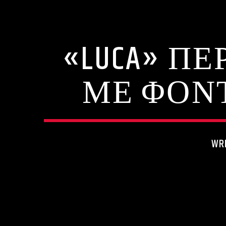
«LUCA» Π
ΜΕ ΦΟΝΤ
WR