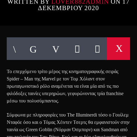
WRITTEN BY
LOVER882ADMIN
ON 17
ΔΕΚΕΜΒΡΊΟΥ 2020
Το επερχόμενο τρίτο μέρος της κινηματογραφικής σειράς
Spider – Man της Marvel με τον Τομ Χόλαντ στον
πρωταγωνιστικό ρόλο αναμένεται να είναι μία από τις πιο
φιλόδοξες ταινίες υπερηρώων, γεφυρώνοντας τρία franchise
μέσω του πολυσύμπαντος.
Σύμφωνα με πληροφορίες του The Illuminerdi τόσο ο Γουίλεμ
Νταφόε όσο και ο Τόμας Χέιντεν Τσερτς θα εμφανιστούν στην
ταινία ως Green Goblin (Νόρμαν Όσμπορν) και Sandman από
την τριλογία του Σαμ Ράιμι. Ενώ και οι δύο εξακολουθούν να