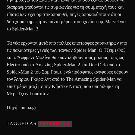
διαπραγματεύονται τις συμφωνίες για τη συμμετοχή τους και
τίποτα δεν έχει οριστικοποιηθεί, πηγές αποκαλύπτουν ότι οι
δύο χαρακτήρες ήταν πάντα μέρος του σχεδίου της Marvel για
το Spider-Man 3.
Τα νέα έρχονται μετά από πολλές επιστροφές χαρακτήρων από
τις παλαιότερες γενιές των ταινιών Spider-Man. Ο Τζέιμι Φοξ
και ο Άλφρεντ Μολίνα θα επαναλάβουν τους ρόλους τους ως
Electro από το Amazing Spider-Man 2 και Doc Ock από το
Spider-Man 2 του Σαμ Ράιμι, ενώ πρόσφατες αναφορές φέρουν
τον Άντριου Γκάρφιλντ από το The Amazing Spider-Man να
επιστρέφει μαζί με την Κίρστεν Νταστ, που υποδύθηκε τη
Μέρι Τζέιν Γουάτσον.
Πηγή : amna.gr
TAGGED AS
SPIDERMAN-3