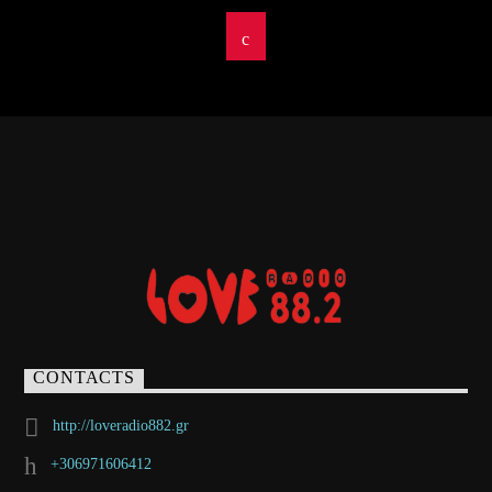
CONTACTS
http://loveradio882.gr
+306971606412