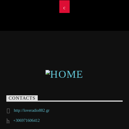
CONTACTS
http://loveradio882.gr
+306971606412