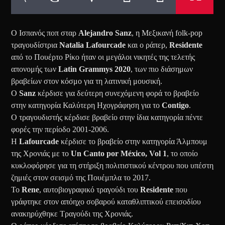
Ο Ισπανός ποπ σταρ
Alejandro Sanz
, η Μεξικανή folk-pop
τραγουδίστρια
Natalia Lafourcade
και ο ράπερ,
Residente
από το Πουέρτο Ρίκο ήταν οι μεγάλοι νικητές της τελετής
απονομής των
Latin Grammys 2020
, των πιο διάσημων
βραβείων στον κόσμο για τη λατινική μουσική.
Ο
Sanz
κέρδισε για δεύτερη συνεχόμενη φορά το βραβείο
στην κατηγορία Καλύτερη Ηχογράφηση για το
Contigo
.
Ο τραγουδιστής κέρδισε βραβείο στην ίδια κατηγορία πέντε
φορές την περίοδο 2001-2006.
Η
Lafourcade
κέρδισε το βραβείο στην κατηγορία Άλμπουμ
της Χρονιάς με το
Un Canto por México, Vol 1
, το οποίο
κυκλοφόρησε για τη στήριξη πολιτιστικού κέντρου που υπέστη
ζημιές στον σεισμό της Πουέμπλα το 2017.
Το
Rene
, αυτοβιογραφικό τραγούδι του
Residente
που
γράφτηκε στον απόηχο σοβαρού καταθλιπτικού επεισοδίου
ανακηρύχθηκε Τραγούδι της Χρονιάς.