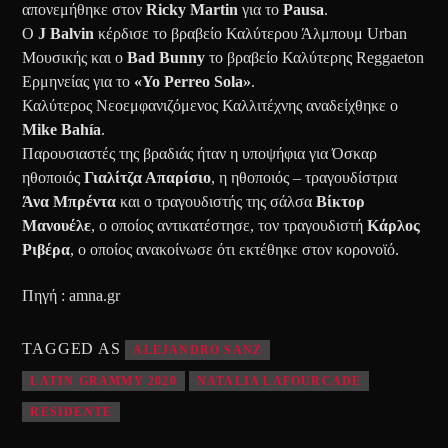
απονεμήθηκε στον
Ricky Martin
για το
Pausa
.
O
J Balvin
κέρδισε το βραβείο Καλύτερου Άλμπουμ Urban
Μουσικής και ο
Bad Bunny
το βραβείο Καλύτερης Reggaeton
Ερμηνείας για το
«Yo Perreo Sola»
.
Καλύτερος Νεοεμφανιζόμενος Καλλιτέχνης αναδείχθηκε ο
Μike Bahía
.
Παρουσιαστές της βραδιάς ήταν η υποψήφια για Όσκαρ
ηθοποιός
Γιαλίτζα Απαρίσιο
, η ηθοποιός – τραγουδίστρια
Άνα Μπρέντα
και ο τραγουδιστής της σάλσα
Βίκτορ
Μανουέλε
, ο οποίος αντικατέστησε, τον τραγουδιστή
Κάρλος
Ριβέρα
, ο οποίος ανακοίνωσε ότι εκτέθηκε στον κορονοϊό.
Πηγή : amna.gr
TAGGED AS
ALEJANDRO SANZ
LATIN GRAMMY 2020
NATALIA LAFOURCADE
RESIDENTE