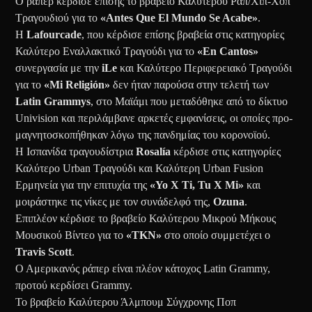
Ο ράπερ κέρδισε επίσης το βραβείο Καλύτερου Ραπ/Χιπ-Χοπ
Τραγουδιού για το
«Antes Que El Mundo Se Acabe»
.
Η
Lafourcade
, που κέρδισε επίσης βραβεία στις κατηγορίες
Καλύτερο Εναλλακτικό Τραγούδι για το
«En Cantos»
συνεργασία με την
iLe
και Καλύτερο Περιφερειακό Τραγούδι
για το
«Mi Religión»
δεν ήταν παρούσα στην τελετή των
Latin Grammys
, στο Μαϊάμι που μεταδόθηκε από το δίκτυο
Univision και περιλάμβανε αρκετές εμφανίσεις, οι οποίες προ-
μαγνητοσκοπήθηκαν λόγω της πανδημίας του κορονοϊού.
Η Ισπανίδα τραγουδίστρια
Rosalía
κέρδισε στις κατηγορίες
Καλύτερο Urban Τραγούδι και Καλύτερη Urban Fusion
Ερμηνεία για την επιτυχία της
«Yo X Ti, Tu X Mi»
και
μοιράστηκε τις νίκες με τον συνάδελφό της,
Ozuna
.
Επιπλέον κέρδισε το βραβείο Καλύτερου Μικρού Μήκους
Μουσικού Βίντεο για το
«TKN»
στο οποίο συμμετέχει ο
Travis Scott
.
Ο Αμερικανός ράπερ είναι πλέον κάτοχος Latin Grammy,
προτού κερδίσει Grammy.
Το βραβείο Καλύτερου Άλμπουμ Σύγχρονης Ποπ