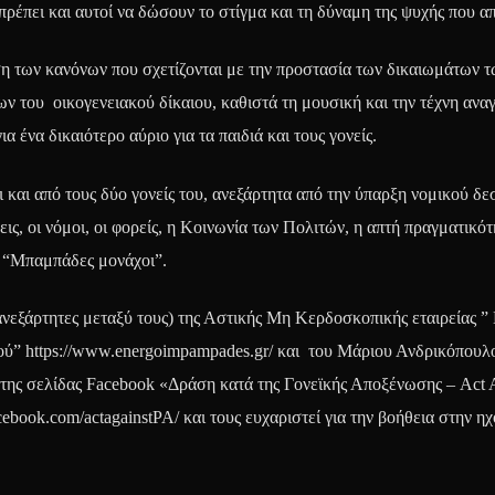
ρέπει και αυτοί να δώσουν το στίγμα και τη δύναμη της ψυχής που απα
η των κανόνων που σχετίζονται με την προστασία των δικαιωμάτων τ
ν του οικογενειακού δίκαιου, καθιστά τη μουσική και την τέχνη ανα
 ένα δικαιότερο αύριο για τα παιδιά και τους γονείς.
ι και από τους δύο γονείς του, ανεξάρτητα από την ύπαρξη νομικού δ
εις, οι νόμοι, οι φορείς, η Κοινωνία των Πολιτών, η απτή πραγματικό
ι “Μπαμπάδες μονάχοι”.
ανεξάρτητες μεταξύ τους) της Αστικής Μη Κερδοσκοπικής εταιρείας ”
ιού” https://www.energoimpampades.gr/ και του Μάριου Ανδρικόπουλ
ή της σελίδας Facebook «Δράση κατά της Γονεϊκής Αποξένωσης – Act 
cebook.com/actagainstPA/ και τους ευχαριστεί για την βοήθεια στην 