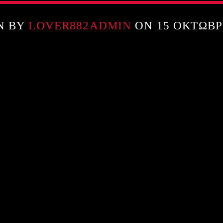
N BY
LOVER882ADMIN
ON 15 ΟΚΤΩΒΡ