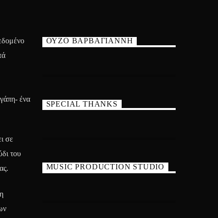
δεδομένο
ΟΥΖΟ ΒΑΡΒΑΓΙΑΝΝΗ
τά
γάπη- ένα
SPECIAL THANKS
ι σε
ύδι του
MUSIC PRODUCTION STUDIO
ας.
η
ων