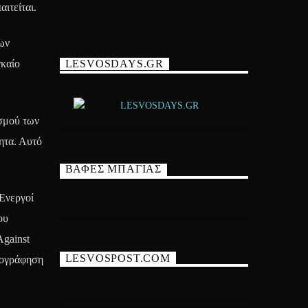
ιτείται.
ων
γκαίο
LESVOSDAYS.GR
εσμού των
τητα. Αυτό
ΒΑΦΕΣ ΜΠΑΓΙΑΣ
 Ενεργοί
ου
Against
LESVOSPOST.COM
ηχογράφηση