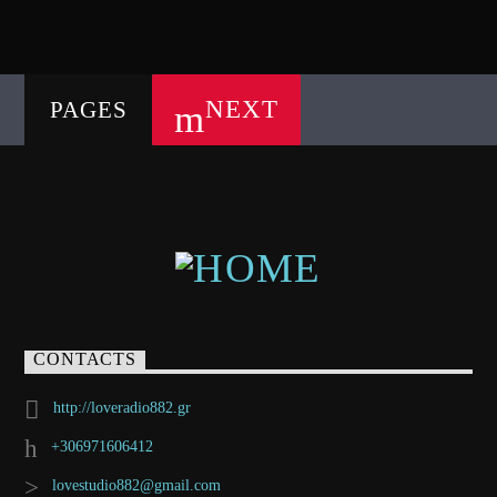
NEXT
PAGES
CONTACTS
http://loveradio882.gr
+306971606412
lovestudio882@gmail.com